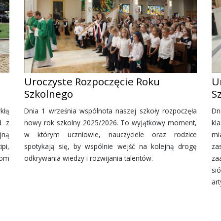
Uroczyste Rozpoczęcie Roku
U
Szkolnego
S
kłą
Dnia 1 września wspólnota naszej szkoły rozpoczęła
Dn
d z
nowy rok szkolny 2025/2026. To wyjątkowy moment,
kl
jną
w którym uczniowie, nauczyciele oraz rodzice
mi
pi,
spotykają się, by wspólnie wejść na kolejną drogę
za
dom
odkrywania wiedzy i rozwijania talentów.
za
si
art