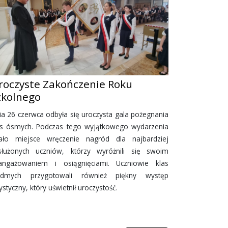
roczyste Zakończenie Roku
zkolnego
ia 26 czerwca odbyła się uroczysta gala pożegnania
as ósmych. Podczas tego wyjątkowego wydarzenia
ało miejsce wręczenie nagród dla najbardziej
służonych uczniów, którzy wyróżnili się swoim
angażowaniem i osiągnięciami. Uczniowie klas
ódmych przygotowali również piękny występ
ystyczny, który uświetnił uroczystość.