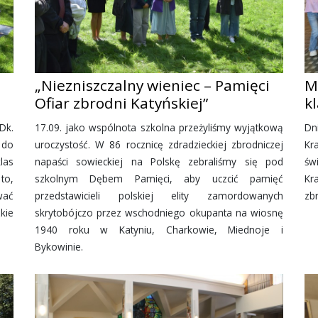
„Niezniszczalny wieniec – Pamięci
M
Ofiar zbrodni Katyńskiej”
kl
Dk.
17.09. jako wspólnota szkolna przeżyliśmy wyjątkową
Dn
 do
uroczystość. W 86 rocznicę zdradzieckiej zbrodniczej
Kr
las
napaści sowieckiej na Polskę zebraliśmy się pod
św
to,
szkolnym Dębem Pamięci, aby uczcić pamięć
Kr
wać
przedstawicieli polskiej elity zamordowanych
zb
kie
skrytobójczo przez wschodniego okupanta na wiosnę
1940 roku w Katyniu, Charkowie, Miednoje i
Bykowinie.