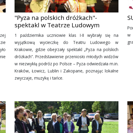
"Pyza na polskich dróżkach"-
S
spektakl w Teatrze Ludowym
Po
w 
zej
1 października uczniowie klas I-II wybrały się na
gr
zie
wyjątkową wycieczkę do Teatru Ludowego w
yło
Krakowie, gdzie obejrzały spektakl „Pyza na polskich
nie
dróżkach”. Przedstawienie przeniosło młodych widzów
w niezwykłą podróż po Polsce – Pyza odwiedzała m.in.
Kraków, Łowicz, Lublin i Zakopane, poznając lokalne
zwyczaje, muzykę i tańce.