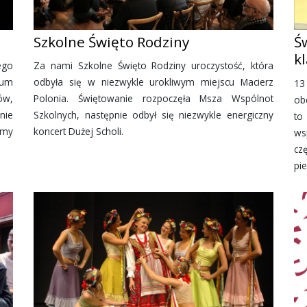
Szkolne Święto Rodziny
Ś
k
ego
Za nami Szkolne Święto Rodziny uroczystość, która
eum
odbyła się w niezwykle urokliwym miejscu Macierz
13
ów,
Polonia. Św
iętowanie rozpoczęła Msza Wspólnot
ob
nie
Szkolnych, następnie odbył się niezwykle energiczny
to
śmy
koncert Dużej Scholi.
ws
cz
pi