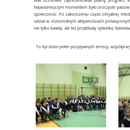
Mali uczniowie zaprezentowali piękny program, kt
Najważniejszym momentem było uroczyste pasowan
społeczność. Po zakończeniu części oficjalnej młod
udział w różnorodnych aktywnościach poświęconych p
nie tylko bawiły, ale też przybliżały sylwetkę Stanisł
To był dzień pełen pozytywnych emocji, współprac