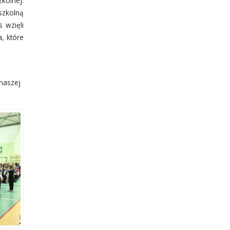
kolnej.
szkolną
s wzięli
a, które
naszej