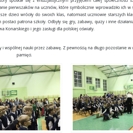
óry spotkał się z entuzjastycznym przyjęciem całej społeczności sz
ie pierwszaków na uczniów, które symbolicznie wprowadziło ich w 
sze dzieci wróciły do swoich klas, natomiast uczniowie starszych kla
ostaci patrona szkoły. Odbyły się gry, zabawy, quizy i inne działani
awa Konarskiego i jego zasługi dla polskiej oświaty.
y i wspólnej nauki przez zabawę. Z pewnością na długo pozostanie w 
pamięci.