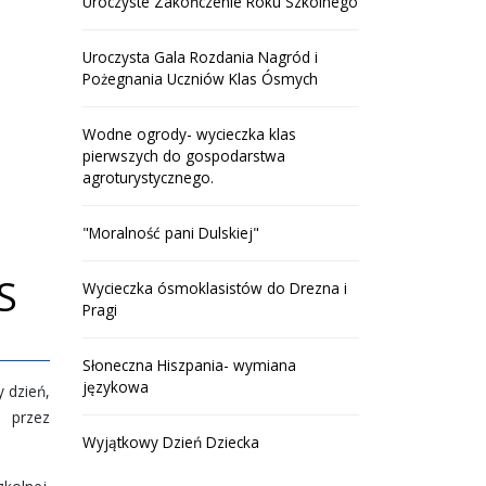
Uroczyste Zakończenie Roku Szkolnego
Uroczysta Gala Rozdania Nagród i
Pożegnania Uczniów Klas Ósmych
Wodne ogrody- wycieczka klas
pierwszych do gospodarstwa
agroturystycznego.
"Moralność pani Dulskiej"
S
Wycieczka ósmoklasistów do Drezna i
Pragi
Słoneczna Hiszpania- wymiana
językowa
 dzień,
ą przez
Wyjątkowy Dzień Dziecka