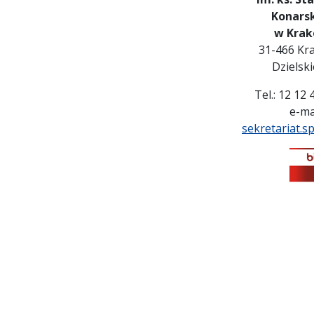
Konars
w Krak
31-466 Kra
Dzielsk
Tel.: 12 12
e-mai
sekretariat.s