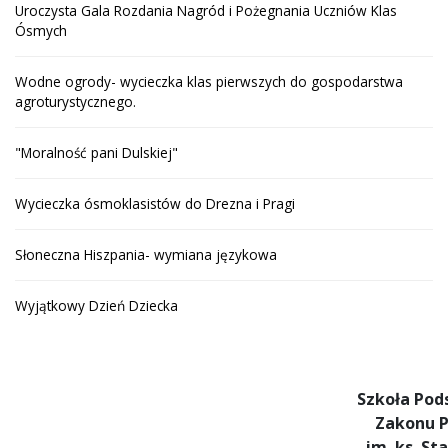
Uroczysta Gala Rozdania Nagród i Pożegnania Uczniów Klas
Ósmych
Wodne ogrody- wycieczka klas pierwszych do gospodarstwa
agroturystycznego.
"Moralność pani Dulskiej"
Wycieczka ósmoklasistów do Drezna i Pragi
Słoneczna Hiszpania- wymiana językowa
Wyjątkowy Dzień Dziecka
Szkoła Po
Zakonu P
im. ks. St