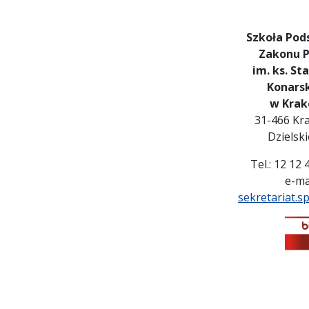
Szkoła Po
Zakonu P
im. ks. St
Konars
w Krak
31-466 Kra
Dzielsk
Tel.: 12 12
e-mai
sekretariat.s