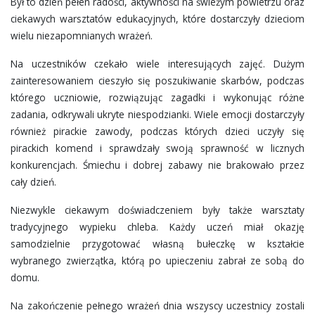
Był to dzień pełen radości, aktywności na świeżym powietrzu oraz
ciekawych warsztatów edukacyjnych, które dostarczyły dzieciom
wielu niezapomnianych wrażeń.
Na uczestników czekało wiele interesujących zajęć. Dużym
zainteresowaniem cieszyło się poszukiwanie skarbów, podczas
którego uczniowie, rozwiązując zagadki i wykonując różne
zadania, odkrywali ukryte niespodzianki. Wiele emocji dostarczyły
również pirackie zawody, podczas których dzieci uczyły się
pirackich komend i sprawdzały swoją sprawność w licznych
konkurencjach. Śmiechu i dobrej zabawy nie brakowało przez
cały dzień.
Niezwykle ciekawym doświadczeniem były także warsztaty
tradycyjnego wypieku chleba. Każdy uczeń miał okazję
samodzielnie przygotować własną bułeczkę w kształcie
wybranego zwierzątka, którą po upieczeniu zabrał ze sobą do
domu.
Na zakończenie pełnego wrażeń dnia wszyscy uczestnicy zostali