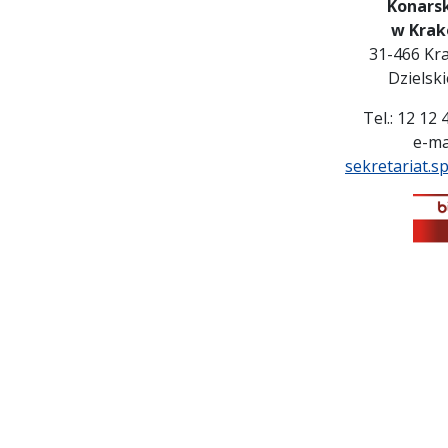
Konars
w Krak
31-466 Kra
Dzielsk
Tel.: 12 12
e-mai
sekretariat.s