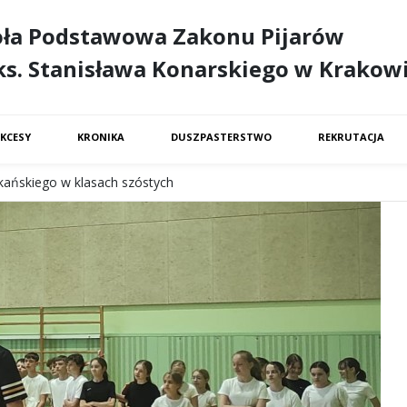
oła Podstawowa Zakonu Pijarów
ks. Stanisława Konarskiego w Krakow
KCESY
KRONIKA
DUSZPASTERSTWO
REKRUTACJA
kańskiego w klasach szóstych