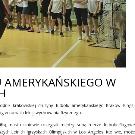
U AMERYKAŃSKIEGO W
H
odnik krakowskiej drużyny futbolu amerykańskiego Kraków Kings,
ning w ramach lekcji wychowania fizycznego.
iłką, nasi uczniowie rozegrali między sobą mecze futbolu flagow
ższych Letnich Igrzyskach Olimpijskich w Los Angeles. Kto wie, moż