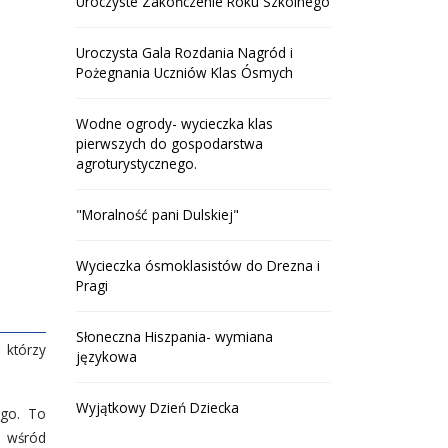
Uroczyste Zakończenie Roku Szkolnego
Uroczysta Gala Rozdania Nagród i
Pożegnania Uczniów Klas Ósmych
Wodne ogrody- wycieczka klas
pierwszych do gospodarstwa
agroturystycznego.
"Moralność pani Dulskiej"
Wycieczka ósmoklasistów do Drezna i
Pragi
Słoneczna Hiszpania- wymiana
 którzy
językowa
Wyjątkowy Dzień Dziecka
ego. To
e wśród