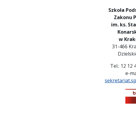
Szkoła Po
Zakonu P
im. ks. St
Konars
w Krak
31-466 Kra
Dzielsk
Tel.: 12 12
e-mai
sekretariat.s